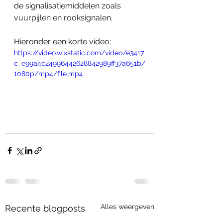
de signalisatiemiddelen zoals 
vuurpijlen en rooksignalen.
Hieronder een korte video:
https://video.wixstatic.com/video/e3417
c_e99a4c24996442628842989ff37a651b/
1080p/mp4/file.mp4
Alles weergeven
Recente blogposts