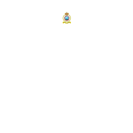
BELGIAN AIR COMPONENT
40 SQUADRON SAR
NH90 NFH
Nieuws
Open Door 2026
Foto Album
Contact