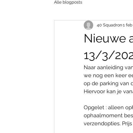
Alle blogposts
40 Squadron
1 feb
Nieuwe 
13/3/20
Naar aanleiding v
we nog een keer ee
op de parking van d
Hiervoor kan je van
Opgelet : alleen oph
ophaalmoment beschi
verzendopties. Prijs 