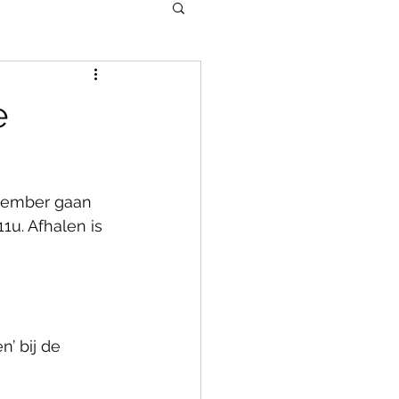
e
cember gaan 
u. Afhalen is 
’ bij de 