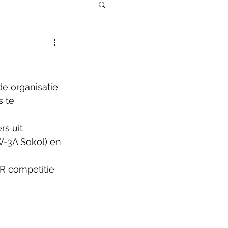
e organisatie 
 te 
s uit 
W-3A Sokol) en 
R competitie 