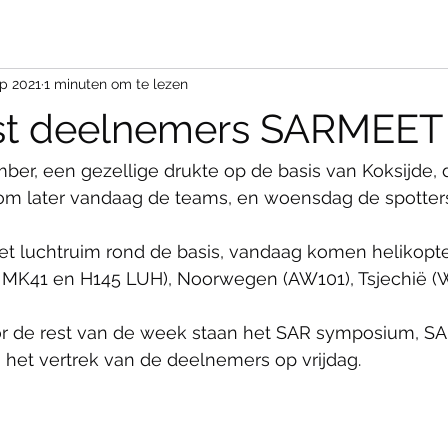
ep 2021
1 minuten om te lezen
t deelnemers SARMEET
r, een gezellige drukte op de basis van Koksijde, d
 om later vandaag de teams, en woensdag de spotters
het luchtruim rond de basis, vandaag komen helikopter
g MK41 en H145 LUH), Noorwegen (AW101), Tsjechië (
r de rest van de week staan het SAR symposium, SA
 het vertrek van de deelnemers op vrijdag.