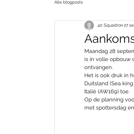
Alle blogposts
40 Squadron
27 s
Aankoms
Maandag 28 septembe
is in volle opbouw
ontvangen.
Het is ook druk in 
Duitsland (Sea kin
Italië (AW169) toe.
Op de planning voo
met spottersdag en