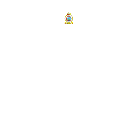
BELGIAN AIR COMPONENT
40 SQUADRON SAR
NH90 NFH
Nieuws
Open Door 2026
Foto Album
Contact