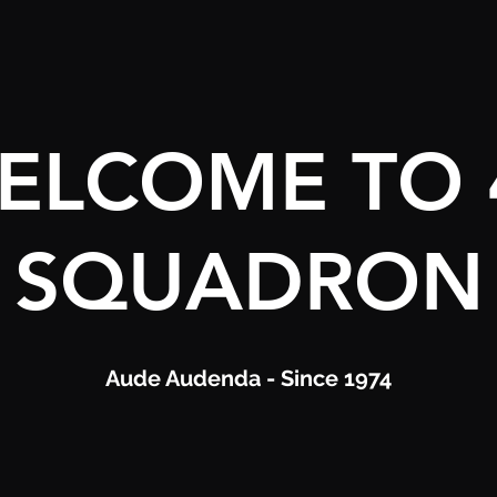
ELCOME TO 
SQUADRON
Aude Audenda - Since 1974