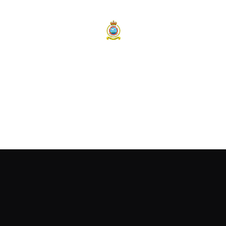
BELGIAN AIR COMPONENT
40 SQUADRON SAR
NH90 NFH
Nieuws
Open Door 2026
Foto Album
Contact