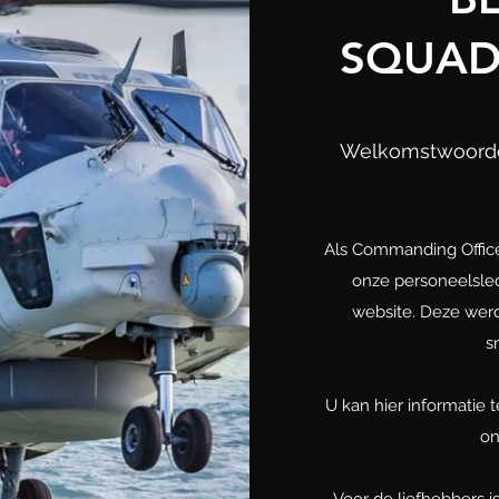
SQUAD
Welkomstwoorde
Als Commanding Offi
onze personeelsle
website. Deze werd
s
U kan hier informatie
on
Voor de liefhebbers 